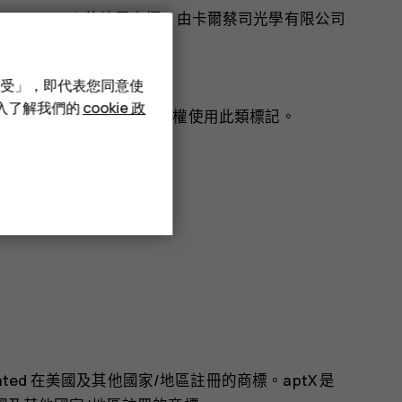
arl Zeiss AG) 的註冊商標，由卡爾蔡司光學有限公司
gle LLC 的商標。
接受」，即代表您同意使
深入了解我們的
cookie 政
nc. 所擁有，HMD Global 係獲授權使用此類標記。
corporated 在美國及其他國家/地區註冊的商標。aptX 是