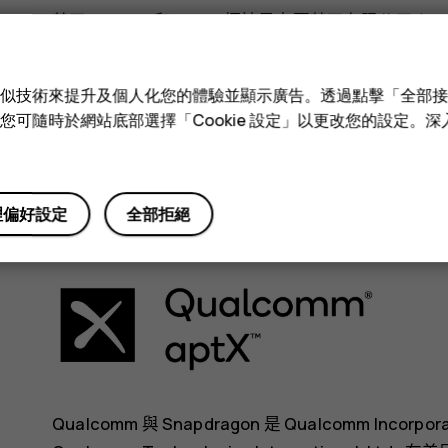
蔡司、ZEISS 和 ZEISS 標誌是卡爾蔡司有限公司 (C
(Carl Zeiss Vision GmbH) 授權使用。
Google、Android、Google Play 和其他標記是 Goo
e 和類似技術來提升及個人化您的體驗並顯示廣告。透過點擊「全部
技術。您可隨時於網站底部選擇「Cookie 設定」以更改您的設定。
Bluetooth 文字標記和標誌是 Bluetooth SIG, I
所有其他商標分別為其各自擁有者之財產。
理偏好設定
全部拒絕
Qualcomm aptX
Qualcomm 與 Snapdragon 是 Qualcomm In