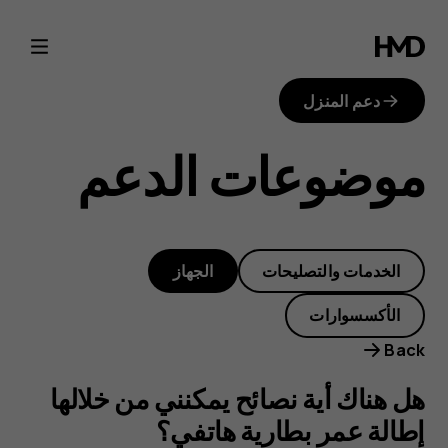
هل
هناك
دعم المنزل
أية
موضوعات الدعم
نصائح
يمكنني
الخدمات والتصليحات
الجهاز
من
الأكسسوارات
خلالها
Back
إطالة
هل هناك أية نصائح يمكنني من خلالها
إطالة عمر بطارية هاتفي؟