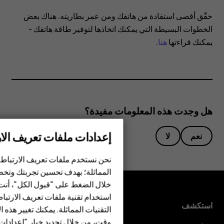
عمر
حقّق أقصى استفادة من هاتفك ومن عمر بطاريته. هناك بعض
بطارية
الخطوات البسيطة التي يمكنك اتخاذها لتوفير طاقة هاتفك -
يمكنك قراءتها
هنا
.
هاتفي؟
هل وجدت هذه المعلومات مفيدة؟
إعدادات ملفات تعريف الار
الهواتف الذكية
نعم
لا
الهواتف المميزة
نحن نستخدم ملفات تعريف الارتباط 
المماثلة؛ بهدف تحسين تجربتك وتخص
الأكسسوارات
خلال الضغط على "قبول الكل"، أنت
استخدام تقنية ملفات تعريف الارتبا
HMD Terra M
استكشف
التقنيات المماثلة. يمكنك تغيير هذه 
وقت، من خلال تحديد خيار "إعدادا