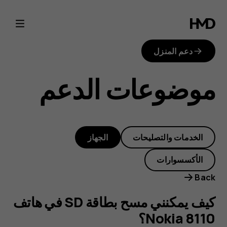
كيف
يمكنني
دعم المنزل
مسح
موضوعات الدعم
بطاقة
SD
الخدمات والتصليحات
الجهاز
في
الأكسسوارات
هاتف
Back
Nokia
كيف يمكنني مسح بطاقة SD في هاتف
Nokia 8110؟