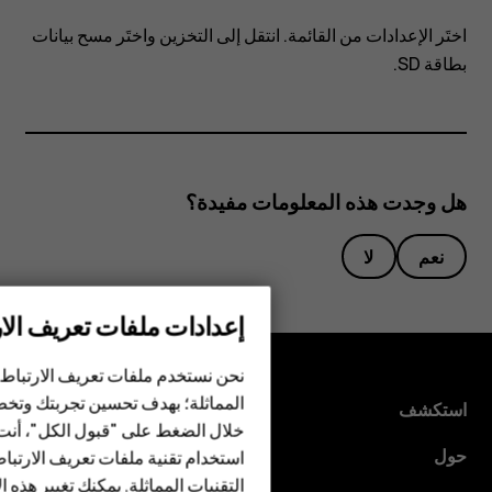
8110؟
اختَر
الإعدادات
من القائمة. انتقل إلى
التخزين
واختَر مسح بيانات
بطاقة SD.
هل وجدت هذه المعلومات مفيدة؟
نعم
لا
إعدادات ملفات تعريف الار
الهواتف الذكية
الهواتف المميزة
نحن نستخدم ملفات تعريف الارتباط 
المماثلة؛ بهدف تحسين تجربتك وتخص
استكشف
الأكسسوارات
خلال الضغط على "قبول الكل"، أنت
حول
استخدام تقنية ملفات تعريف الارتبا
HMD Terra M
التقنيات المماثلة. يمكنك تغيير هذه 