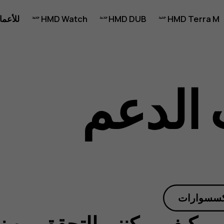
HMD Terra M
HMD DUB
HMD Watch
للأعما
الدعم
كسسوارات
كيف يمكنني التحقق من ن