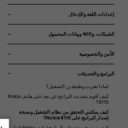
البرامج
إعدادات اللغة والإدخال
على
الشبكات، وWifi وبيانات المحمول
الأمن والخصوصية
Nokia
البرامج والتحديثات
8110؟
لماذا تغيرت وظيفة زر التشغيل؟
كيف أقوم بتحديث البرامج عن بعد على هاتف Nokia
8110؟
كيف يمكنني التحقق من نظام التشغيل ونسخة
إصدار البرامج على Nokia 8110؟
كيف يتم توفير تحديثات البرامج لهاتف Nokia الذكي