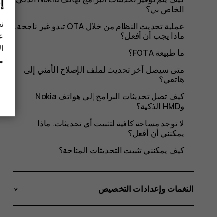
إ
الخاص بي؟
نح
عملية تحديث النظام من خلال OTA تبدو غير ناجحة.
ماذا يجب أن أفعل؟
عل
ال
ما طبيعة FOTA؟
مز
متى سيصل آخر تحديث لملف الإصلاح الأمني إلى
هاتفي؟
كيف تصل تحديثات البرامج إلى هواتف Nokia
وHMD الذكية؟
لا توجد مساحة كافية لتثبيت أي تحديثات. ماذا
يمكنني أن أفعل؟
كيف يمكنني تثبيت التحديثات المتاحة؟
النغمات وإعدادات التخصيص