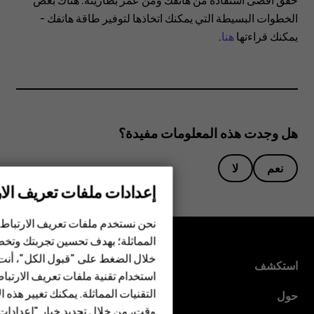
حقّق أقصى استفادة من هاتفك ومن عمر بطاريته. هناك بعض
الخطوات البسيطة التي يمكنك اتخاذها لتوفير طاقة هاتفك -
يمكنك قراءتها
هنا
.
هل وجدت هذه المعلومات مفيدة؟
نعم
لا
إعدادات ملفات تعريف الار
الهواتف الذكية
الهواتف المميزة
نحن نستخدم ملفات تعريف الارتباط 
المماثلة؛ بهدف تحسين تجربتك وتخص
الأكسسوارات
خلال الضغط على "قبول الكل"، أنت
استكشف
استخدام تقنية ملفات تعريف الارتبا
HMD Terra M
التقنيات المماثلة. يمكنك تغيير هذه 
حول
وقت، من خلال تحديد خيار "إعدادا