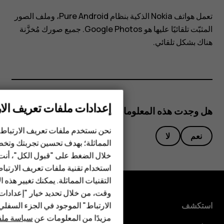
تعمل هواتف Nokia الذكية بنظام Pure Android، وملف الصور
المثبّت تلقائيًا عليها هو Google Photos. جميع صورك مُخزَّنة
هناك بشكل تلقائي.
إعدادات ملفات تعريف الار
الهواتف الذكية
هل وجدت هذه المعلومات مفيدة؟
الهواتف المميزة
نحن نستخدم ملفات تعريف الارتباط 
نعم
لا
المماثلة؛ بهدف تحسين تجربتك وتخص
الأكسسوارات
خلال الضغط على "قبول الكل"، أنت
استخدام تقنية ملفات تعريف الارتبا
HMD Terra M
التقنيات المماثلة. يمكنك تغيير هذه 
HMD DUB
وقت، من خلال تحديد خيار "إعدادا
الارتباط" الموجود في الجزء السفل
استكشف
HMD Watch
مزيدًا من المعلومات عن
سياسة ملفا