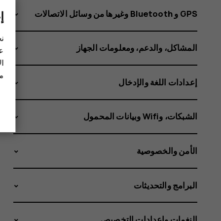
GPS و Bluetooth وغيرها من وسائل الاتصالات
إ
نح
المشاكل، والدعم، ومعلومات الجهاز
عل
ال
مز
إعدادات اللغة والإدخال
الشبكات، وWifi وبيانات المحمول
الأمن والخصوصية
البرامج والتحديثات
النغمات وإعدادات التخصيص