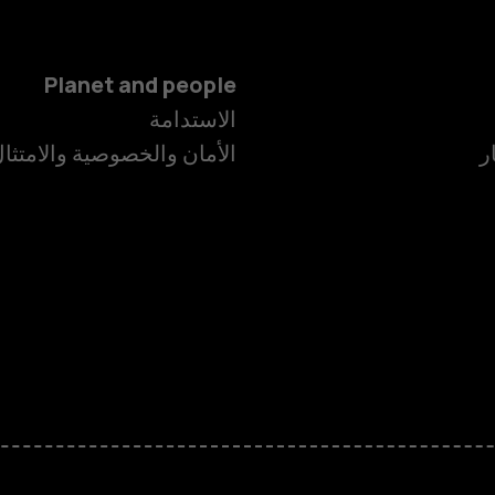
Planet and people
الهواتف الذكية
الاستدامة
ر
الأمان والخصوصية والامتثا
الهواتف المميز
الأكسسوارات
HMD Terra M
HMD DUB