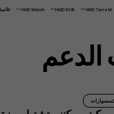
HMD Terra M
HMD DUB
HMD Watch
للأعما
الدعم
كسسوارات
كيف يمكنني تشغيل ميزة 