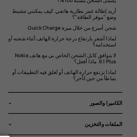
على
يكتمل الشحن بنسبة 100%؟
أريد إطالة عمر بطارية هاتفي. كيف يمكنني تنشيط
وضع "موفر الطاقة"؟
شريط
شحن أسرع من خلال ميزة Quick Charge
لماذا أشعر بارتفاع درجة حرارة الهاتف أثناء شحنه أو
استخدامه؟
لا يتوافق كابل الشحن الخاص بي مع هاتف Nokia
المهام؟
6.1 Plus. ماذا أفعل؟
لماذا ترتفع حرارة الهاتف أو تُغلق فيه التطبيقات أو
يتباطأ من حين لآخر؟
الكاميرا والصور
الملفات والتخزين