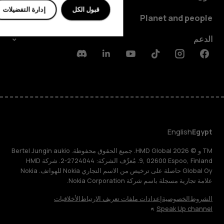
قبول الكل
إدارة التفضيلات
Planet and people
الدعم
Discord
Linkedin
Youtube
Tiktok
Instagram
Facebook
English
Egypt
TM و © 2026 HMD Global. جميع الحقوق محفوظة. Bertel Jungin aukio
9, 02600 Espoo, Finland. مُعرِّف الشركة: 2724044-2. شركة HMD
Global Oy حاصلة على ترخيص من الاسم التجاري Nokia للهواتف. Nokia
علامة تجارية مسجلة باسم شركة Nokia Corporation.
الشروط
الخصوصية
إعدادات ملفات تعريف الارتباط
الأخلاقيات
Speak Up channel