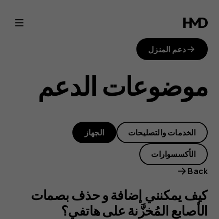
كيف
يمكنني
دعم المنزل
إضافة
موضوعات الدعم
و
حذف
الخدمات والتصليحات
الجهاز
بصمات
الأكسسوارات
الأصابع
Back
المُخزَّنة
كيف يمكنني إضافة و حذف بصمات
الأصابع المُخزَّنة على هاتفي؟