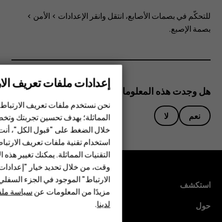
على
للتحكّم في بصمات الأصابع، انتقل وانقر
الإعدادات
>
الأمن
>
هاتفي؟
بصمة الإصبع
.
إعدادات ملفات تعريف الار
الهواتف الذكية
هل وجدت هذه المعلومات مفيدة؟
الهواتف المميزة
نحن نستخدم ملفات تعريف الارتباط 
نعم
لا
المماثلة؛ بهدف تحسين تجربتك وتخص
الأكسسوارات
خلال الضغط على "قبول الكل"، أنت
استخدام تقنية ملفات تعريف الارتبا
HMD Terra M
التقنيات المماثلة. يمكنك تغيير هذه 
HMD DUB
وقت، من خلال تحديد خيار "إعدادا
الارتباط" الموجود في الجزء السفل
HMD Watch
استكشف
مزيدًا من المعلومات عن
سياسة ملفا
لدينا
.
للأعمال
حول