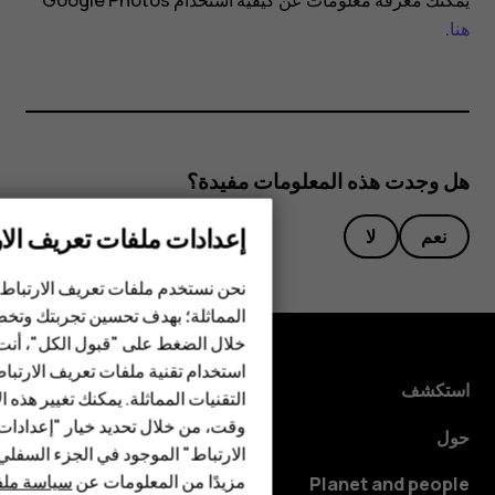
يمكنك معرفة معلومات عن كيفية استخدام Google Photos
هنا
.
هل وجدت هذه المعلومات مفيدة؟
إعدادات ملفات تعريف الار
الهواتف الذكية
نعم
لا
الهواتف المميزة
نحن نستخدم ملفات تعريف الارتباط 
المماثلة؛ بهدف تحسين تجربتك وتخص
الأكسسوارات
خلال الضغط على "قبول الكل"، أنت
استخدام تقنية ملفات تعريف الارتبا
HMD Terra M
استكشف
التقنيات المماثلة. يمكنك تغيير هذه 
HMD DUB
وقت، من خلال تحديد خيار "إعدادا
حول
الارتباط" الموجود في الجزء السفل
HMD Watch
مزيدًا من المعلومات عن
سياسة ملفا
Planet and people