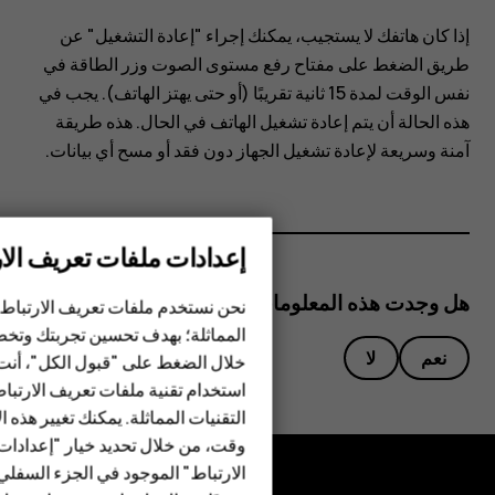
استجابته؟
إذا كان هاتفك لا يستجيب، يمكنك إجراء "إعادة التشغيل" عن
طريق الضغط على مفتاح رفع مستوى الصوت وزر الطاقة في
نفس الوقت لمدة 15 ثانية تقريبًا (أو حتى يهتز الهاتف). يجب في
هذه الحالة أن يتم إعادة تشغيل الهاتف في الحال. هذه طريقة
آمنة وسريعة لإعادة تشغيل الجهاز دون فقد أو مسح أي بيانات.
إعدادات ملفات تعريف الار
الهواتف الذكية
الهواتف المميزة
هل وجدت هذه المعلومات مفيدة؟
نحن نستخدم ملفات تعريف الارتباط 
المماثلة؛ بهدف تحسين تجربتك وتخص
الأكسسوارات
نعم
لا
خلال الضغط على "قبول الكل"، أنت
استخدام تقنية ملفات تعريف الارتبا
HMD Terra M
التقنيات المماثلة. يمكنك تغيير هذه 
HMD DUB
وقت، من خلال تحديد خيار "إعدادا
الارتباط" الموجود في الجزء السفل