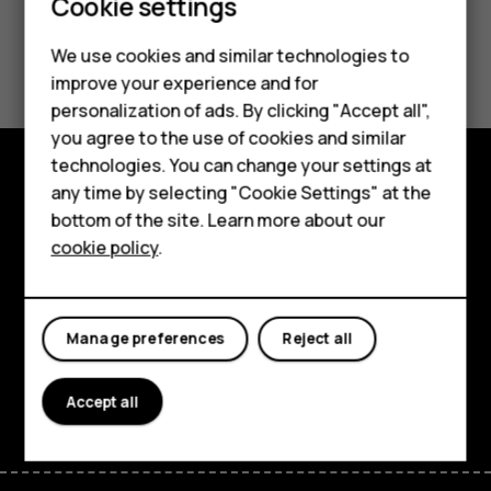
Smartphones
Cookie settings
Feature phones
Did you find this helpful?
We use cookies and similar technologies to
improve your experience and for
Phones for kids
Yes
No
personalization of ads. By clicking "Accept all",
Accessories
you agree to the use of cookies and similar
technologies. You can change your settings at
HMD Terra M
any time by selecting "Cookie Settings" at the
Explore
bottom of the site. Learn more about our
For business
cookie policy
.
About
Tablets
Planet and people
Manage preferences
Reject all
Support
Facebook
Instagram
Tiktok
Youtube
Linkedin
Discord
Accept all