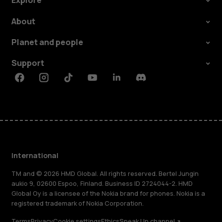
Explore
About
Planet and people
Support
Facebook
Instagram
Tiktok
Youtube
Linkedin
Discord
International
TM and © 2026 HMD Global. All rights reserved. Bertel Jungin
aukio 9, 02600 Espoo, Finland. Business ID 2724044-2. HMD
Global Oy is a licensee of the Nokia brand for phones. Nokia is a
registered trademark of Nokia Corporation.
Terms
Privacy
Cookie settings
Ethics
Speak Up channel