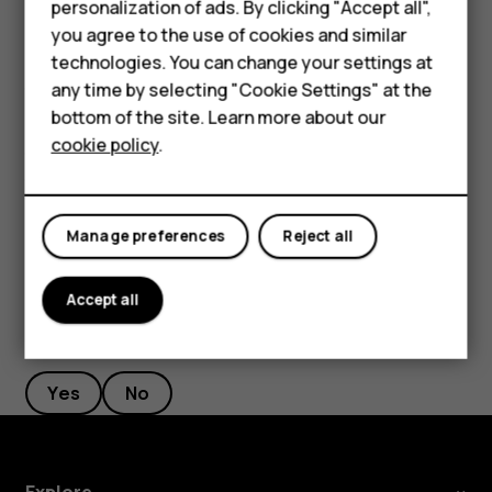
personalization of ads. By clicking "Accept all",
Accessories
you agree to the use of cookies and similar
technologies. You can change your settings at
HMD Terra M
any time by selecting "Cookie Settings" at the
सुविधाओं को सक्रिय करने के लिए, नोटिफिकेशन पैनल पर मौजूद त्वरित सेटिंग
bottom of the site. Learn more about our
आइकन पर टैप करें. अधिक आइकन देखने के लिए, मेनू को नीचे की ओर खींचें.
For business
cookie policy
.
इन आइकनों को पुनः व्यवस्थित करने के लिए,
पर टैप करें, किसी आइकन पर टैप
mode_edit
Tablets
करके उसे दबाकर रखें और फिर उसे खींचते हुए किसी दूसरे स्थान पर ले जाएं.
Manage preferences
Reject all
Accept all
Did you find this helpful?
Yes
No