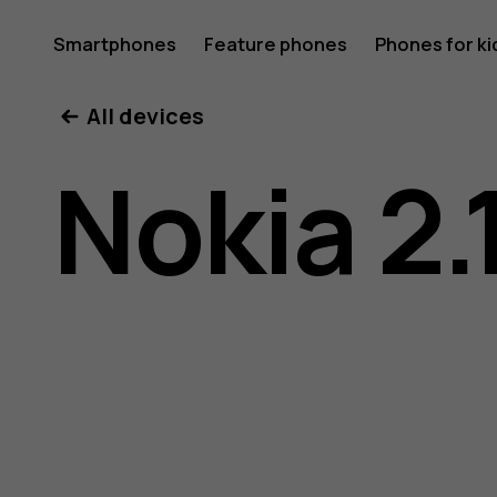
Nokia
Smartphones
Feature phones
Phones for ki
All devices
2.1
Nokia 2.
user
guide