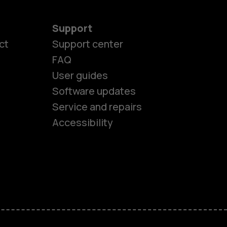
Support
ct
Support center
FAQ
User guides
Software updates
es
Service and repairs
Accessibility
ones
kids
s