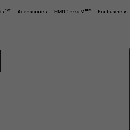
ds
Accessories
HMD Terra M
For business
1