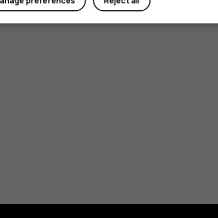
anage preferences
Reject all