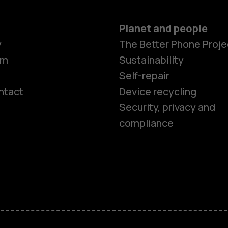
Planet and people
y
The Better Phone Proje
om
Sustainability
Self-repair
ntact
Device recycling
Smartphon
Security, privacy and
compliance
Feature ph
Phones for 
Accessorie