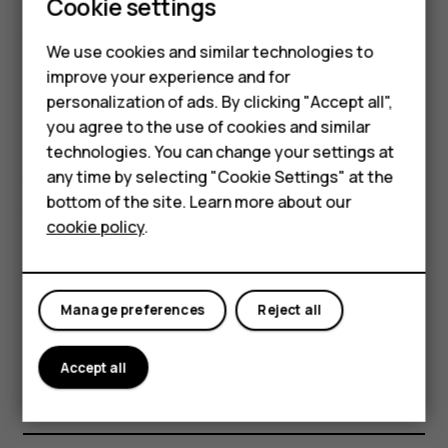
Smartphones
अपनी संपर्क सूची फ़िल्टर करें
Cookie settings
Feature phones
संपर्क
We use cookies and similar technologies to
improve your experience and for
menu
Phones for kids
personalization of ads. By clicking "Accept all",
सेटिंग
पर टैप करें, संपर्क सूची के अंतर्गत
इसके
settings
Accessories
you agree to the use of cookies and similar
अनुसार सॉर्ट करें
या
नाम स्वरूप
पर टैप करें.
technologies. You can change your settings at
HMD Terra M
any time by selecting "Cookie Settings" at the
संपर्क आयात या निर्यात करें
bottom of the site. Learn more about our
For business
संपर्क
cookie policy
.
Tablets
menu
सेटिंग
settings
Manage preferences
Reject all
आयात करें/निर्यात करें
पर टैप
करें.
Accept all