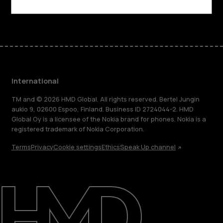
Facebook
Instagram
Tiktok
Youtube
Linkedin
Discord
International
TM and © 2026 HMD Global. All rights reserved. Bertel Jungin
aukio 9, 02600 Espoo, Finland. Business ID 2724044-2. HMD
Global Oy is a licensee of the Nokia brand for phones. Nokia is a
registered trademark of Nokia Corporation.
Terms
Privacy
Cookie settings
Ethics
Speak Up channel
About
Blog
Repair, reuse, recycle
Sustainability
Support