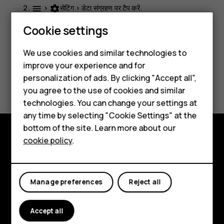
>
सेटिंग
>
डेटा संग्रहण
पर टैप करें.
menu
settings
Smartphones
Cookie settings
Feature phones
We use cookies and similar technologies to
improve your experience and for
Phones for kids
personalization of ads. By clicking "Accept all",
Did you find this helpful?
Accessories
you agree to the use of cookies and similar
technologies. You can change your settings at
Yes
No
HMD Terra M
any time by selecting "Cookie Settings" at the
bottom of the site. Learn more about our
For business
cookie policy
.
Explore
Tablets
About
Manage preferences
Reject all
Planet and people
Accept all
Support