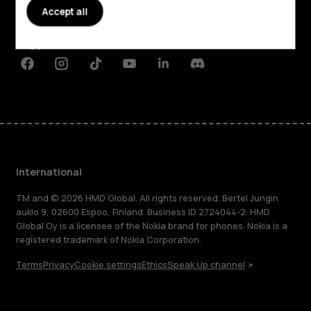
Accept all
Planet and people
Support
Facebook
Instagram
Tiktok
Youtube
Linkedin
Discord
International
TM and © 2026 HMD Global. All rights reserved. Bertel Jungin
aukio 9, 02600 Espoo, Finland. Business ID 2724044-2. HMD
Global Oy is a licensee of the Nokia brand for phones. Nokia is a
registered trademark of Nokia Corporation.
Terms
Privacy
Cookie settings
Ethics
Speak Up channel
About
Blog