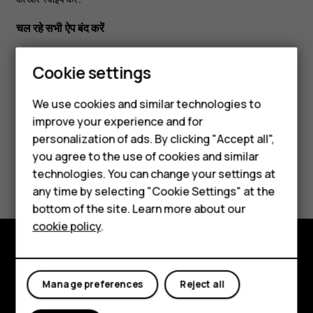
चल रहे सभी ऐप बंद करें
दबाएं और ऊपर स्वाइप करते हुए सभी ऐप्स का जायज़ा लें और फिर
सभी मिटाएं
check_box_outline_blank
Smartphones
Cookie settings
टैप करें.
Feature phones
We use cookies and similar technologies to
improve your experience and for
Phones for kids
personalization of ads. By clicking "Accept all",
Accessories
you agree to the use of cookies and similar
Did you find this helpful?
technologies. You can change your settings at
HMD Terra M
any time by selecting "Cookie Settings" at the
Yes
No
bottom of the site. Learn more about our
For business
cookie policy
.
Tablets
Explore
Manage preferences
Reject all
About