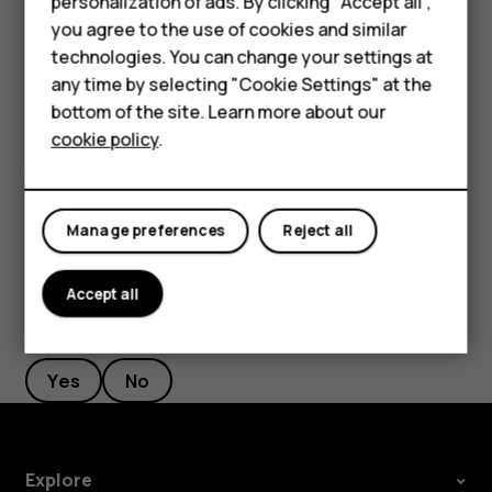
Phones for seniors
personalization of ads. By clicking "Accept all",
you agree to the use of cookies and similar
अलार्म बंद करें
Accessories
technologies. You can change your settings at
any time by selecting "Cookie Settings" at the
अलार्म बजने पर आप उसे दाईं ओर स्वाइप करें.
HMD Terra M
bottom of the site. Learn more about our
अलार्म हटाएं
cookie policy
.
For business
घड़ी
>
अलार्म
पर टैप करें. अलार्म चुनें और
हटाएं
पर टैप करें.
access_alarm
delete
Tablets
Manage preferences
Reject all
Accept all
Did you find this helpful?
Yes
No
Explore