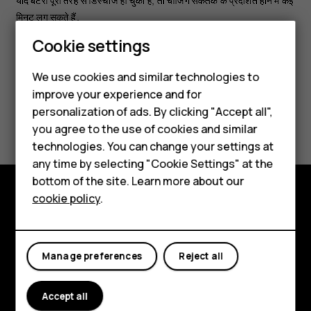
यदि बैटरी पूरी तरह से डिस्चार्ज हो चुकी है, तो चार्जिंग संकेतक के प्रदर्शित होने में कई
मिनट लग सकते हैं.
Smartphones
Cookie settings
Feature phones
We use cookies and similar technologies to
improve your experience and for
Phones for kids
personalization of ads. By clicking "Accept all",
Did you find this helpful?
Accessories
you agree to the use of cookies and similar
technologies. You can change your settings at
Yes
No
HMD Terra M
any time by selecting "Cookie Settings" at the
bottom of the site. Learn more about our
For business
cookie policy
.
Tablets
Explore
About
Manage preferences
Reject all
Planet and people
Accept all
Support