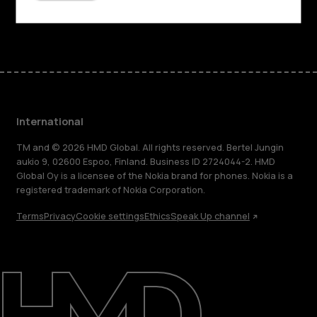
Facebook
Instagram
Tiktok
Youtube
Linkedin
Discord
International
TM and © 2026 HMD Global. All rights reserved. Bertel Jungin
aukio 9, 02600 Espoo, Finland. Business ID 2724044-2. HMD
Global Oy is a licensee of the Nokia brand for phones. Nokia is a
registered trademark of Nokia Corporation.
Terms
Privacy
Cookie settings
Ethics
Speak Up channel
About
Blog
Repair, reuse, recycle
Sustainability
Support