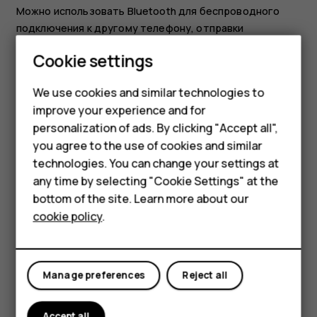
Можно использовать Bluetooth для беспроводного
подключения к другому телефону, отправки
фотографий и многого другого.
Smartphones
Cookie settings
Коснитесь пунктов
Настройки
>
Подключенные
Feature phones
устройства
>
Настройки подключения
>
We use cookies and similar technologies to
Bluetooth
.
improve your experience and for
Phones for kids
personalization of ads. By clicking "Accept all",
Убедитесь, что функция Bluetooth включена на
Accessories
you agree to the use of cookies and similar
обоих телефонах.
technologies. You can change your settings at
Убедитесь, что оба телефона обнаруживают
HMD Terra M
any time by selecting "Cookie Settings" at the
друг друга. Чтобы телефон обнаруживался
bottom of the site. Learn more about our
For business
другими телефонами, необходимо включить
cookie policy
.
параметр видимости телефона в настройках
Tablets
Bluetooth.
На экране телефона отображаются телефоны с
Manage preferences
Reject all
Bluetooth, находящиеся в пределах
досягаемости. Коснитесь символа телефона, к
которому вы хотите подключиться.
Accept all