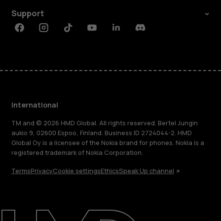
Support
Facebook
Instagram
Tiktok
Youtube
Linkedin
Discord
International
TM and © 2026 HMD Global. All rights reserved. Bertel Jungin
aukio 9, 02600 Espoo, Finland. Business ID 2724044-2. HMD
Global Oy is a licensee of the Nokia brand for phones. Nokia is a
registered trademark of Nokia Corporation.
Terms
Privacy
Cookie settings
Ethics
Speak Up channel
About
Blog
Repair, reuse, recycle