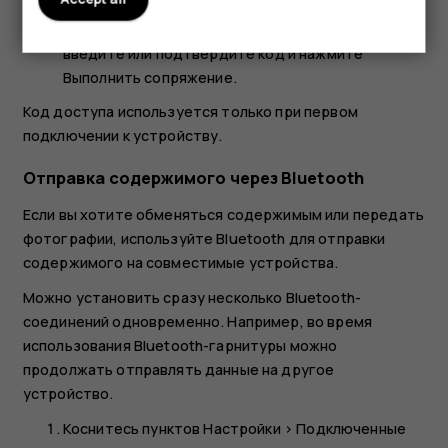
Если другой телефон требует код доступа,
введите или подтвердите код и нажмите
Выполнить сопряжение
.
Код доступа используется только при первом
подключении к устройству.
Отправка содержимого через Bluetooth
Если вы хотите обменяться содержимым или передать
фотографии, используйте Bluetooth для отправки
содержимого на совместимые устройства.
Можно установить сразу несколько Bluetooth-
соединений одновременно. Например, во время
использования Bluetooth-гарнитуры можно
продолжать отправлять данные на другое
устройство.
Коснитесь пунктов
Настройки
>
Подключенные