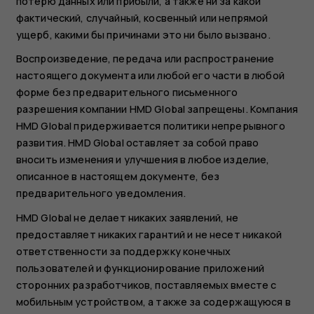
потерю данных или прибыли, а также ни за какой
фактический, случайный, косвенный или непрямой
ущерб, какими бы причинами это ни было вызвано.
Воспроизведение, передача или распространение
настоящего документа или любой его части в любой
форме без предварительного письменного
разрешения компании HMD Global запрещены. Компания
HMD Global придерживается политики непрерывного
развития. HMD Global оставляет за собой право
вносить изменения и улучшения в любое изделие,
описанное в настоящем документе, без
предварительного уведомления.
HMD Global не делает никаких заявлений, не
предоставляет никаких гарантий и не несет никакой
ответственности за поддержку конечных
пользователей и функционирование приложений
сторонних разработчиков, поставляемых вместе с
мобильным устройством, а также за содержащуюся в