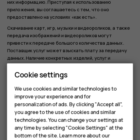
них информацию. Приступая к использованию
приложения, вы соглашаетесь с тем, что оно
предоставлено на условиях «как есть».
Скачивание карт, игр, музыки и видеороликов, а также
передача изображений и видеороликов могут
привести к передаче большого количества данных.
Поставщик услуг может взыскать плату за передачу
данных. Наличие конкретных изделий, услуг и
функциональных возможностей может меняться в
Smartphones
Cookie settings
зависимости от региона. Дополнительные сведения, в
том числе о доступности отдельных языков, можно
Feature phones
получить у местного дилера.
We use cookies and similar technologies to
improve your experience and for
Phones for kids
Определенные функции, возможности и
personalization of ads. By clicking "Accept all",
характеристики изделий могут зависеть от сети и
Accessories
you agree to the use of cookies and similar
подпадать под действие дополнительных правил,
technologies. You can change your settings at
условий и тарифов.
HMD Terra M
any time by selecting "Cookie Settings" at the
Все характеристики, функции и другая
bottom of the site. Learn more about our
предоставляемая информация о продукции могут