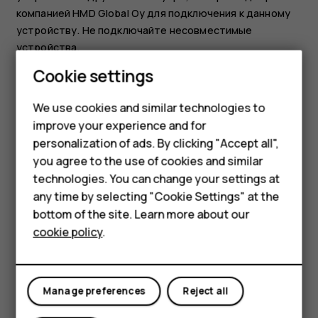
компанией HMD Global Oy для подключения к данному
устройству. Не подключайте несовместимые
устройства.
Smartphones
Cookie settings
ЗАЩИТА УСТРОЙСТВА ОТ ВЛАГИ
Feature phones
We use cookies and similar technologies to
improve your experience and for
Phones for kids
personalization of ads. By clicking "Accept all",
Accessories
you agree to the use of cookies and similar
technologies. You can change your settings at
HMD Terra M
Если ваше устройство является водонепроницаемым,
any time by selecting "Cookie Settings" at the
см. его степень защиты IP в разделе технических
bottom of the site. Learn more about our
For business
характеристик устройства для получения более
cookie policy
.
подробных указаний.
Tablets
СТЕКЛЯННЫЕ ЧАСТИ
Manage preferences
Reject all