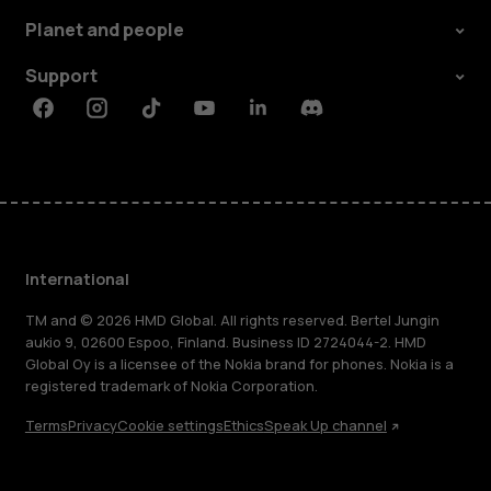
Planet and people
Support
Facebook
Instagram
Tiktok
Youtube
Linkedin
Discord
International
TM and © 2026 HMD Global. All rights reserved. Bertel Jungin
aukio 9, 02600 Espoo, Finland. Business ID 2724044-2. HMD
Global Oy is a licensee of the Nokia brand for phones. Nokia is a
registered trademark of Nokia Corporation.
Terms
Privacy
Cookie settings
Ethics
Speak Up channel
About
Blog