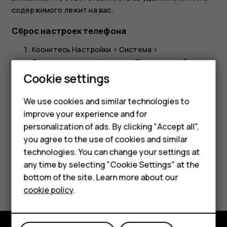
содержимого лежит на вас.
Сброс настроек телефона
Коснитесь
Настройки
>
Система
>
Дополнительные функции
>
Параметры сброса
>
Smartphones
Удалить все данные (возврат к заводским
Cookie settings
настройкам)
.
Feature phones
We use cookies and similar technologies to
Следуйте инструкциям на экране телефона.
improve your experience and for
Phones for kids
personalization of ads. By clicking "Accept all",
Accessories
you agree to the use of cookies and similar
technologies. You can change your settings at
HMD Terra M
any time by selecting "Cookie Settings" at the
Did you find this helpful?
bottom of the site. Learn more about our
For business
cookie policy
.
Yes
No
Tablets