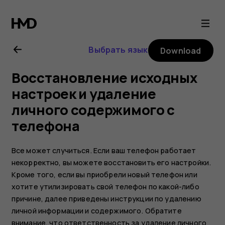
Nokia
8.1
Выбрать язык
Download
user
Восстановление исходных
guide
настроек и удаление
личного содержимого с
телефона
Все может случиться. Если ваш телефон работает
некорректно, вы можете восстановить его настройки.
Кроме того, если вы приобрели новый телефон или
хотите утилизировать свой телефон по какой-либо
причине, далее приведены инструкции по удалению
личной информации и содержимого. Обратите
внимание, что ответственность за удаление личного