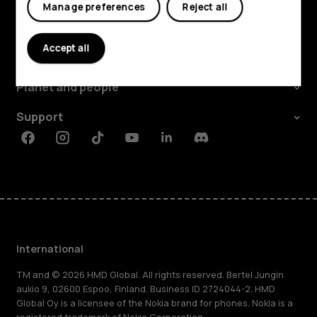
Manage preferences
Reject all
Explore
Accept all
About
Planet and people
Support
Facebook
Instagram
Tiktok
Youtube
Linkedin
Discord
International
TM and © 2026 HMD Global. All rights reserved. Bertel Jungin
aukio 9, 02600 Espoo, Finland. Business ID 2724044-2. HMD
Global Oy is a licensee of the Nokia brand for phones. Nokia is a