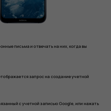
нные письма и отвечать на них, когда вы
отображается запрос на создание учетной
язанный с учетной записью Google, или нажать