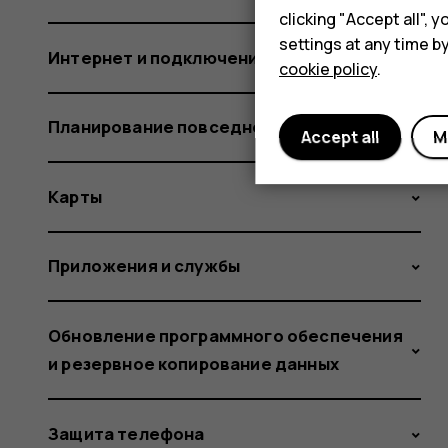
clicking "Accept all",
settings at any time b
Интернет и подключения
cookie policy
.
Планирование повседневных задач
Accept all
M
Карты
Приложения и службы
Обновление программного обеспечения
и резервное копирование данных
Защита телефона