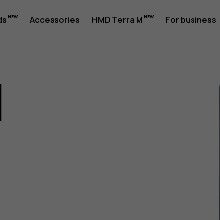
ds
Accessories
HMD Terra M
For business
1