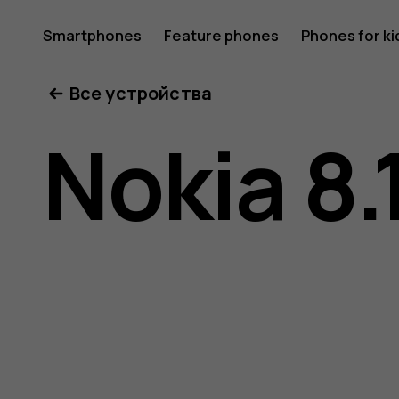
Nokia
Smartphones
Feature phones
Phones for ki
Все устройства
8.1
Nokia 8.
user
guide