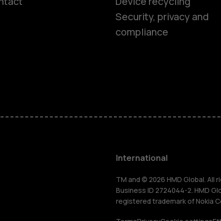
ntact
Device recycling
Smartphon
Security, privacy and
compliance
Feature ph
Phones for 
Accessorie
HMD Terra 
International
For busines
TM and © 2026 HMD Global. All ri
Business ID 2724044-2. HMD Globa
registered trademark of Nokia C