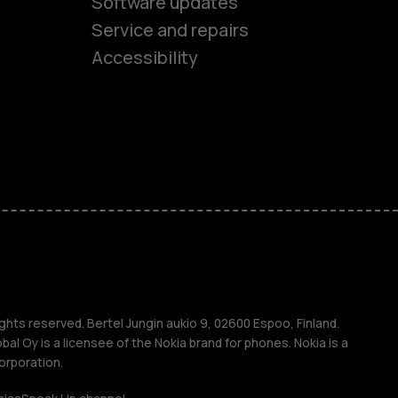
Software updates
es
Service and repairs
Accessibility
ones
kids
s
M
s
ghts reserved. Bertel Jungin aukio 9, 02600 Espoo, Finland.
l Oy is a licensee of the Nokia brand for phones. Nokia is a
orporation.