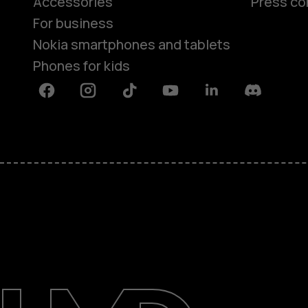
Accessories
Press co
For business
Nokia smartphones and tablets
Phones for kids
Facebook
Instagram
Tiktok
Youtube
Linkedin
Discord
About
Blog
Repair, reuse, recycle
Sustainability
Support