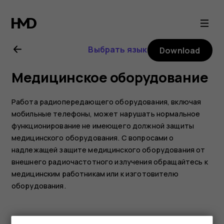
Nokia
8.1
Выбрать язык
Download
user
Медицинское оборудование
guide
Работа радиопередающего оборудования, включая
мобильные телефоны, может нарушать нормальное
функционирование не имеющего должной защиты
медицинского оборудования. С вопросами о
надлежащей защите медицинского оборудования от
внешнего радиочастотного излучения обращайтесь к
медицинским работникам или к изготовителю
оборудования.