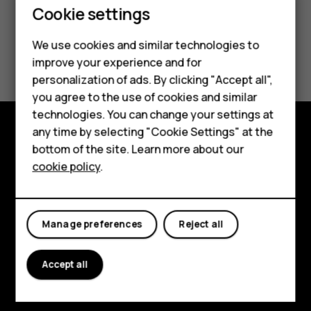
Smartphones
Cookie settings
Feature phones
We use cookies and similar technologies to
Did you find this helpful?
improve your experience and for
Phones for kids
personalization of ads. By clicking "Accept all",
Yes
No
Accessories
you agree to the use of cookies and similar
technologies. You can change your settings at
HMD Terra M
any time by selecting "Cookie Settings" at the
bottom of the site. Learn more about our
Explore
For business
cookie policy
.
About
Tablets
Planet and people
Manage preferences
Reject all
Support
Facebook
Instagram
Tiktok
Youtube
Linkedin
Discord
Accept all