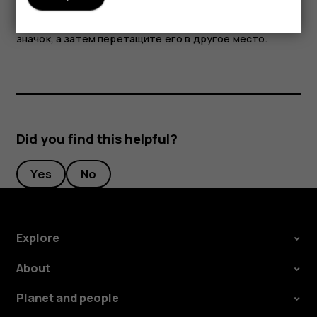
Чтобы изменить порядок отображения значков,
коснитесь элемента
, нажмите и удерживайте
mode_edit
значок, а затем перетащите его в другое место.
Did you find this helpful?
Yes
No
Explore
About
Planet and people