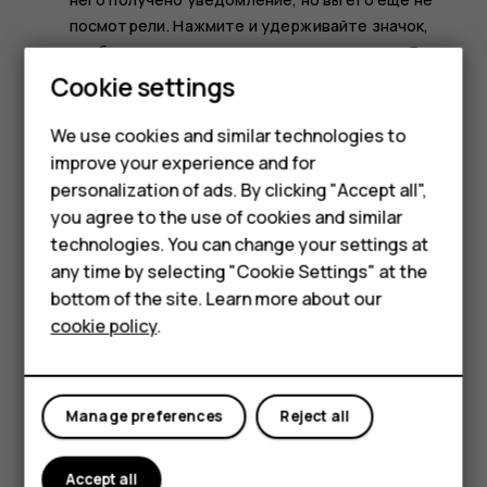
посмотрели. Нажмите и удерживайте значок,
чтобы посмотреть доступные параметры. Вы
Smartphones
можете коснуться уведомления, чтобы открыть
Cookie settings
его, или провести пальцем, чтобы закрыть.
Feature phones
We use cookies and similar technologies to
Использование значков быстрой настройки
improve your experience and for
Phones for kids
personalization of ads. By clicking "Accept all",
Accessories
you agree to the use of cookies and similar
technologies. You can change your settings at
HMD Terra M
any time by selecting "Cookie Settings" at the
bottom of the site. Learn more about our
For business
cookie policy
.
Tablets
Чтобы активировать функции, нажимайте значки
быстрой настройки на панели уведомлений. Для
Manage preferences
Reject all
отображения дополнительных значков, потяните
меню вниз.
Accept all