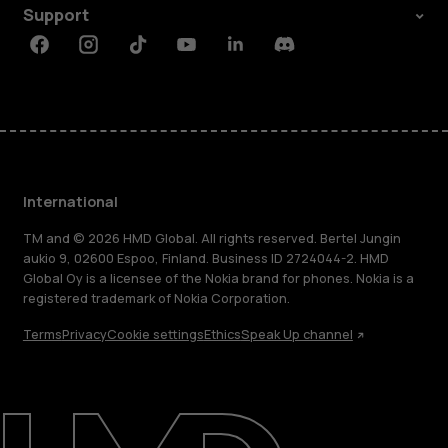
Support
Facebook
Instagram
Tiktok
Youtube
Linkedin
Discord
International
TM and © 2026 HMD Global. All rights reserved. Bertel Jungin
aukio 9, 02600 Espoo, Finland. Business ID 2724044-2. HMD
Global Oy is a licensee of the Nokia brand for phones. Nokia is a
registered trademark of Nokia Corporation.
Terms
Privacy
Cookie settings
Ethics
Speak Up channel
About
Blog
Repair, reuse, recycle
Sustainability