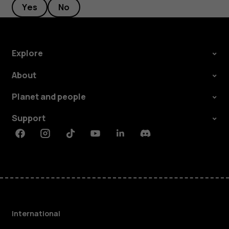
Yes
No
Explore
About
Planet and people
Support
Facebook
Instagram
Tiktok
Youtube
Linkedin
Discord
International