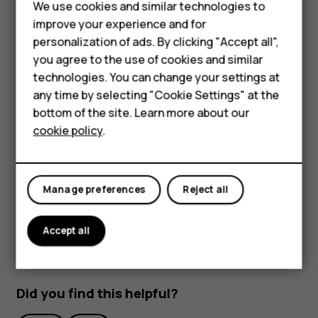
Feature phones
совместимого кабеля USB. Чтобы настроить тип
We use cookies and similar technologies to
подключения USB, откройте панель уведомлений и
improve your experience and for
Phones for kids
коснитесь уведомления о USB.
personalization of ads. By clicking "Accept all",
Accessories
you agree to the use of cookies and similar
Отправка фотографий и видео
technologies. You can change your settings at
HMD Terra M
Вы можете быстро и просто показать фотографии и
any time by selecting "Cookie Settings" at the
видео друзьям или членам семьи.
bottom of the site. Learn more about our
For business
cookie policy
.
В разделе
Фото
выберите фотографию, которой
Tablets
хотите поделиться, и коснитесь
.
share
Выберите способ отправки фотографий или
Manage preferences
Reject all
видео.
Accept all
Did you find this helpful?