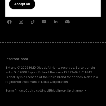
Accept all
Planet and people
Support
Facebook
Instagram
Tiktok
Youtube
Linkedin
Discord
International
TM and © 2026 HMD Global. All rights reserved. Bertel Jungin
aukio 9, 02600 Espoo, Finland. Business ID 2724044-2. HMD
Global Oy is a licensee of the Nokia brand for phones. Nokia is a
registered trademark of Nokia Corporation.
Terms
Privacy
Cookie settings
Ethics
Speak Up channel
About
Blog