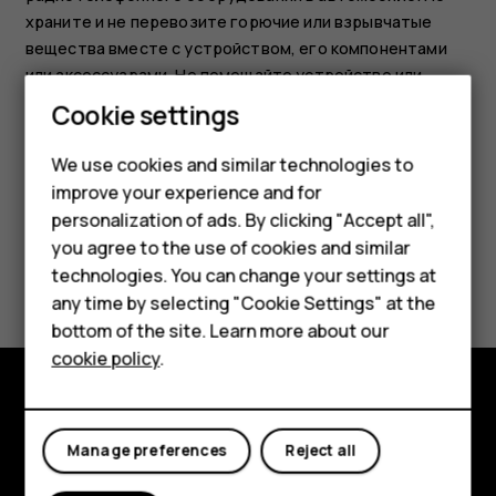
храните и не перевозите горючие или взрывчатые
вещества вместе с устройством, его компонентами
или аксессуарами. Не помещайте устройство или
аксессуары в зоне раскрытия воздушной подушки.
Smartphones
Cookie settings
Feature phones
We use cookies and similar technologies to
improve your experience and for
Phones for kids
personalization of ads. By clicking "Accept all",
Accessories
you agree to the use of cookies and similar
Did you find this helpful?
technologies. You can change your settings at
HMD Terra M
any time by selecting "Cookie Settings" at the
Yes
No
bottom of the site. Learn more about our
For business
cookie policy
.
Tablets
Explore
Manage preferences
Reject all
About