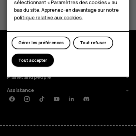
sélectionnant « Paramètres des cookies » au
Boutique
Avez-vous trouvé cela utile?
bas du site. Apprenez-en davantage sur notre
politique relative aux cookies
.
Oui
Non
Mon compte
Gérer les préférences
Tout refuser
Boutique
Tout accepter
À propos
Planet and people
Assistance
Facebook
Instagram
Tiktok
Youtube
Linkedin
Discord