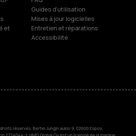
Guides d'utilisation
ls
Mises à jour logicielles
es
é et
Entretien et réparations
Accessibilité
 classiques
s
M
treprises
roits réservés. Bertel Jungin aukio 9, 02600 Espoo,
ion 2724044-2. HMD Global Oy est un licensié de la marque