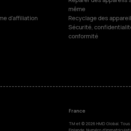
même
 d'affiliation
Recyclage des apparei
Smartphon
Sécurité, confidentialit
conformité
Téléphones
Accessoire
HMD Terra 
Pour les en
France
TM et © 2026 HMD Global. Tous d
Finlande. Numéro d'immatriculat