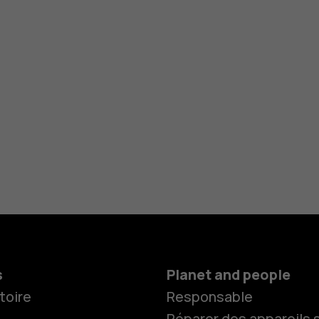
s
Planet and people
toire
Responsable
Réparer des appareils s