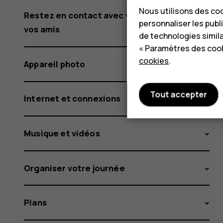
Nous utilisons des coo
Restez en contact avec votre famille et
personnaliser les publi
vos amis
de technologies simil
« Paramètres des cook
cookies
.
Appareil photo
Tout accepter
Internet et connexions
Musique et vidéos
Organiser votre journée
Plans