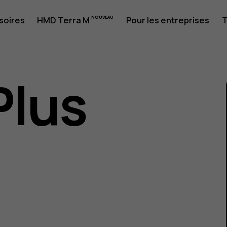
soires
HMD Terra M
Pour les entreprises
T
Plus
eur