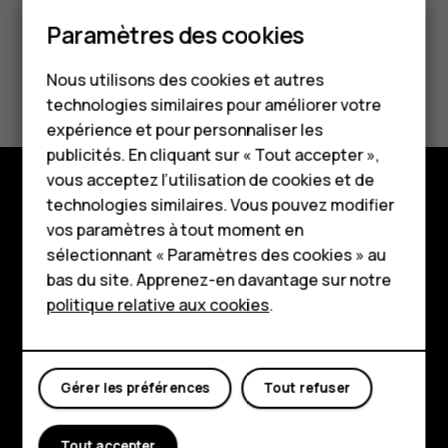
Smartphones
Paramètres des cookies
Téléphones classiques
Avez-vous trouvé cela utile?
Nous utilisons des cookies et autres
technologies similaires pour améliorer votre
Accessoires
Oui
Non
expérience et pour personnaliser les
HMD Terra M
publicités. En cliquant sur « Tout accepter »,
vous acceptez l’utilisation de cookies et de
Pour les entreprises
technologies similaires. Vous pouvez modifier
Boutique
vos paramètres à tout moment en
Tablettes
sélectionnant « Paramètres des cookies » au
À propos
Boutique
bas du site. Apprenez-en davantage sur notre
Planet and people
politique relative aux cookies
.
Mon compte
Assistance
Facebook
Instagram
Tiktok
Youtube
Linkedin
Discord
Gérer les préférences
Tout refuser
Tout accepter