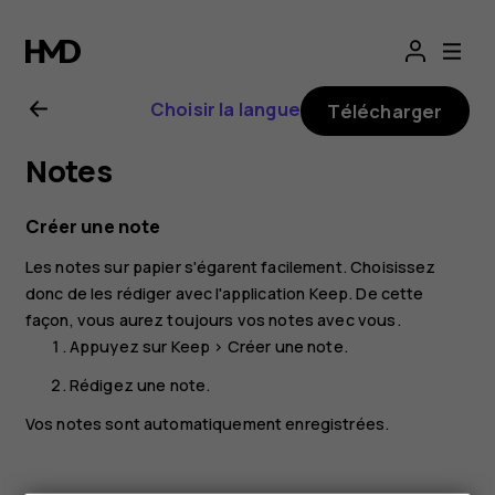
Guide
de
Choisir la langue
Télécharger
l'utilisateur
Notes
Nokia
Créer une note
7
Les notes sur papier s'égarent facilement. Choisissez
donc de les rédiger avec l'application
Keep
. De cette
Plus
façon, vous aurez toujours vos notes avec vous.
Appuyez sur
Keep
>
Créer une note
.
Rédigez une note.
Vos notes sont automatiquement enregistrées.