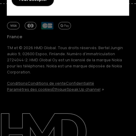
France
TM et © 2026 HMD Global. Tous droits réservés. Bertel Jungin
aukio 9, 02600 Espoo, Finlande. Numéro d'immatriculation
2724044-2. HMD Global Oy est un licensié de la marque Nokia
pour les téléphones. Nokia est une marque déposée de Nokia
Corporation.
Conditions
Conditions de vente
Confidentialité
Paramètres des cookies
Éthique
Speak Up channel
À propos
Blog
Réparer, réutiliser, recycler
Responsable
Assistance