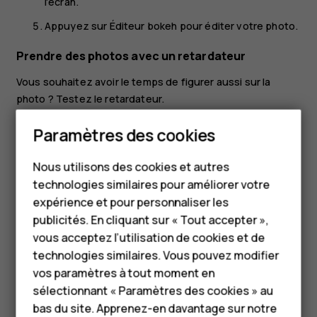
l'écran.
Appuyez sur
Éditeur bokeh
pour éditer votre photo.
Prendre des photos avec un retardateur
Vous souhaitez avoir le temps de figurer aussi sur la
photo ? Testez le retardateur.
Appuyez sur
Appareil photo
.
Smartphones
Paramètres des cookies
Appuyez sur
. Le bouton indique les réglages du
Téléphones classiques
retardateur. Pour les modifier, appuyez à nouveau
Nous utilisons des cookies et autres
dessus.
technologies similaires pour améliorer votre
Accessoires
expérience et pour personnaliser les
Choisissez la durée du minuteur.
HMD Terra M
publicités. En cliquant sur « Tout accepter »,
Appuyez sur
Photo
.
panorama_fish_eye
vous acceptez l’utilisation de cookies et de
Pour les entreprises
technologies similaires. Vous pouvez modifier
Enregistrer une vidéo au ralenti
vos paramètres à tout moment en
Tablettes
Pour basculer l'appareil photo en mode vidéo,
sélectionnant « Paramètres des cookies » au
Boutique
effectuez un balayage vers la gauche.
bas du site. Apprenez-en davantage sur notre