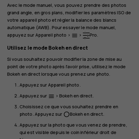
Avec le mode manuel, vous pouvez prendre des photos
grand angle, en gros plans, modifier les paramètres ISO de
votre appareil photo et régler la balance des blancs
automatique (AWB). Pour essayer le mode manuel,
appuyez sur
Appareil photo
>
>
Pro
.
menu
Utilisez le mode Bokeh en direct
Si vous souhaitez pouvoir modifier la zone de mise au
point de votre photo après l'avoir prise, utilisez le mode
Bokeh en direct lorsque vous prenez une photo.
Appuyez sur
Appareil photo
.
Appuyez sur
>
Bokeh en direct
.
menu
Choisissez ce que vous souhaitez prendre en
photo. Appuyez sur
Bokeh en direct
.
panorama_fish_eye
Appuyez sur la photo que vous venez de prendre,
qui est visible depuis le coin inférieur droit de