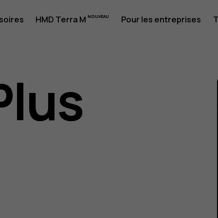
soires
HMD Terra M
Pour les entreprises
T
Plus
eur