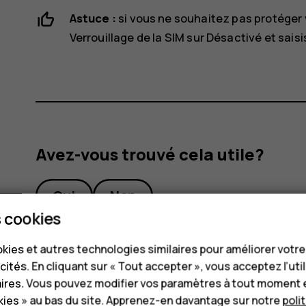
Astuce :
si vous ne souhaitez pas protéger 
Verrouillage de la SIM
sur
Désactivé
et saisi
Avez-vous trouvé cela utile?
Oui
Non
 cookies
kies et autres technologies similaires pour améliorer votr
cités. En cliquant sur « Tout accepter », vous acceptez l’uti
aires. Vous pouvez modifier vos paramètres à tout moment 
ies » au bas du site. Apprenez-en davantage sur notre
poli