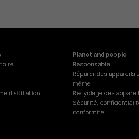
s
Planet and people
toire
Responsable
Réparer des appareils s
même
 d'affiliation
Recyclage des apparei
Smartphon
Sécurité, confidentialit
conformité
Téléphones