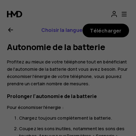
Guide
de
Choisir la langue
Télécharger
l'utilisateur
Autonomie de la batterie
Nokia
Profitez au mieux de votre téléphone tout en bénéficiant
7
de l'autonomie de la batterie dont vous avez besoin. Pour
économiser l'énergie de votre téléphone, vous pouvez
prendre un certain nombre de mesures.
Plus
Prolonger l'autonomie de la batterie
Pour économiser l'énergie :
Chargez toujours complètement la batterie.
Coupez les sons inutiles, notamment les sons des
touches. Appuyez sur
Paramètres
>
Sonnerie
>