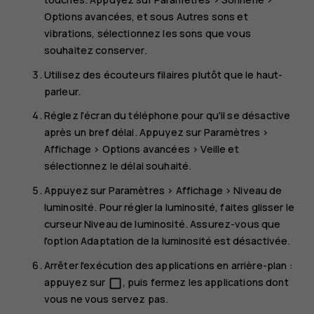
Options avancées
, et sous
Autres sons et
vibrations
, sélectionnez les sons que vous
souhaitez conserver.
Utilisez des écouteurs filaires plutôt que le haut-
parleur.
Réglez l'écran du téléphone pour qu'il se désactive
après un bref délai. Appuyez sur
Paramètres
>
Affichage
>
Options avancées
>
Veille
et
sélectionnez le délai souhaité.
Appuyez sur
Paramètres
>
Affichage
>
Niveau de
luminosité
. Pour régler la luminosité, faites glisser le
curseur Niveau de luminosité. Assurez-vous que
l'option
Adaptation de la luminosité
est désactivée.
Arrêter l'exécution des applications en arrière-plan :
appuyez sur
, puis fermez les applications dont
check_box_outline_blank
vous ne vous servez pas.