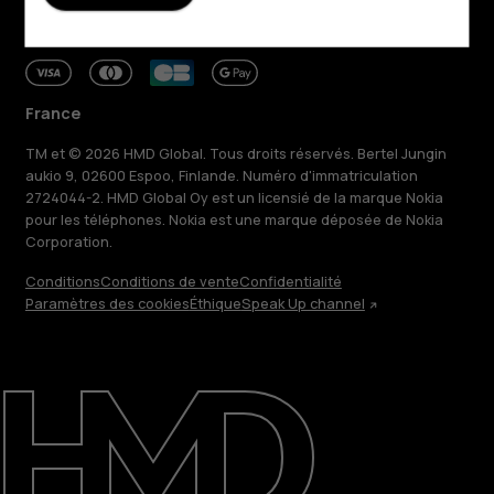
France
TM et © 2026 HMD Global. Tous droits réservés. Bertel Jungin
aukio 9, 02600 Espoo, Finlande. Numéro d'immatriculation
2724044-2. HMD Global Oy est un licensié de la marque Nokia
pour les téléphones. Nokia est une marque déposée de Nokia
Corporation.
Conditions
Conditions de vente
Confidentialité
Paramètres des cookies
Éthique
Speak Up channel
À propos
Blog
Réparer, réutiliser, recycler
Responsable
Assistance
France