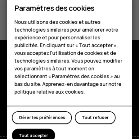
Smartphones
Paramètres des cookies
Téléphones classiques
Avez-vous trouvé cela utile?
Nous utilisons des cookies et autres
technologies similaires pour améliorer votre
Accessoires
Oui
Non
expérience et pour personnaliser les
HMD Terra M
publicités. En cliquant sur « Tout accepter »,
vous acceptez l’utilisation de cookies et de
Pour les entreprises
technologies similaires. Vous pouvez modifier
Boutique
vos paramètres à tout moment en
Tablettes
À propos
sélectionnant « Paramètres des cookies » au
Boutique
bas du site. Apprenez-en davantage sur notre
Planet and people
politique relative aux cookies
.
Assistance
Mon compte
Facebook
Instagram
Tiktok
Youtube
Linkedin
Discord
Gérer les préférences
Tout refuser
Tout accepter