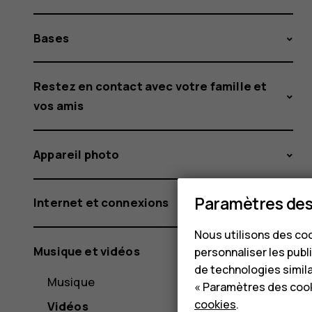
Bases
Restez en contact avec votre famille et
vos amis
Appareil photo
Paramètres des
Internet et connexions
Nous utilisons des coo
Musique et vidéos
personnaliser les publi
de technologies simil
Musique
« Paramètres des cook
cookies
.
Vidéos