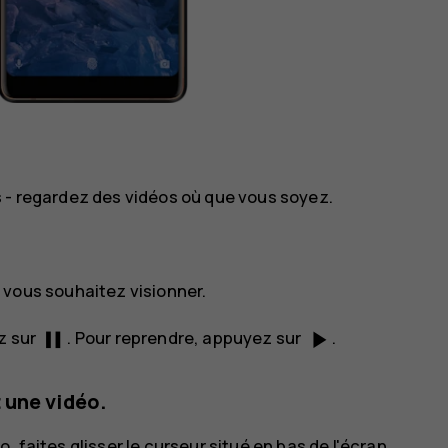
s - regardez des vidéos où que vous soyez.
 vous souhaitez visionner.
pause
play_arrow
z sur
. Pour reprendre, appuyez sur
.
 une vidéo.
 faites glisser le curseur situé en bas de l'écran