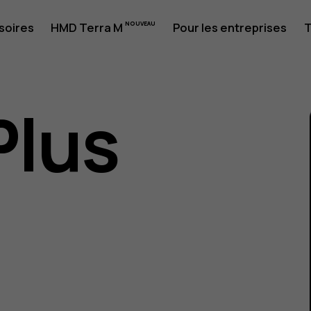
soires
HMD Terra M
Pour les entreprises
T
Plus
eur