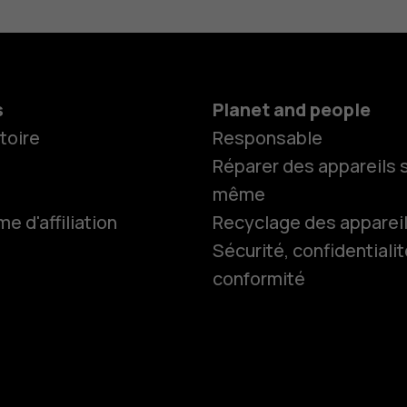
s
Planet and people
toire
Responsable
Réparer des appareils s
même
 d'affiliation
Recyclage des apparei
Smartphon
Sécurité, confidentialit
conformité
Téléphones
Accessoire