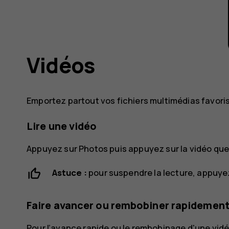
Vidéos
Emportez partout vos fichiers multimédias favori
Lire une vidéo
Appuyez sur
Photos
puis appuyez sur la vidéo que
Astuce :
pour suspendre la lecture, appuye
Faire avancer ou rembobiner rapidement
Pour l’avance rapide ou le rembobinage d'une vidéo,