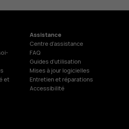
Assistance
Centre d'assistance
oi-
FAQ
Guides d'utilisation
ls
Mises à jour logicielles
es
é et
Entretien et réparations
Accessibilité
 classiques
s