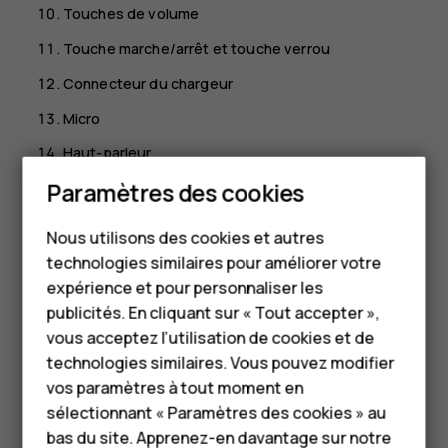
Touches de volume
Touche marche/arrêt et touche verrou
Connecteur du chargeur
Micro
Haut-parleur
Smartphones
Paramètres des cookies
Il est possible que certains accessoires mentionnés dans
ce guide d'utilisation, notamment le chargeur, le casque
Téléphones classiques
ou le câble de données, soient vendus séparément.
Nous utilisons des cookies et autres
technologies similaires pour améliorer votre
Accessoires
Important
: Il est recommandé d'utiliser le cache de
expérience et pour personnaliser les
protection inclus dans le coffret de vente afin de
HMD Terra M
publicités. En cliquant sur « Tout accepter »,
protéger l'appareil en cas de chute.
vous acceptez l’utilisation de cookies et de
Pour les entreprises
technologies similaires. Vous pouvez modifier
Pièces et connecteurs, magnétisme
vos paramètres à tout moment en
Tablettes
sélectionnant « Paramètres des cookies » au
Ne connectez pas de produit créant un signal de sortie,
Boutique
bas du site. Apprenez-en davantage sur notre
car cela pourrait endommager l'appareil. Ne raccordez