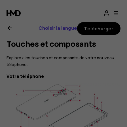
Guide
de
Choisir la langue
Télécharger
l'utilisateur
Touches et composants
Nokia
Explorez les touches et composants de votre nouveau
7
téléphone.
Votre téléphone
Plus