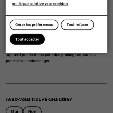
politique relative aux cookies
.
aucune source de tension au connecteur audio. Si vous
connectez au connecteur audio un appareil externe ou un
Mon compte
casque qui n'a pas été agréé pour cet appareil, faites
particulièrement attention au niveau du volume.
Gérer les préférences
Tout refuser
Certains composants de l'appareil sont magnétiques.
L'appareil peut donc exercer une attraction sur les objets
Tout accepter
métalliques. Ne placez pas de cartes bancaires ou
d'autres cartes à bandes magnétiques à proximité de
l'appareil pendant des périodes prolongées, car cela
pourrait les endommager.
Avez-vous trouvé cela utile?
Oui
Non