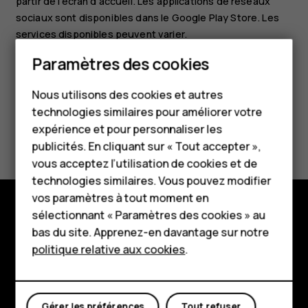
partir de l'écran d'accueil. Les applications de réseaux
sociaux sont disponibles dans le
Google Play Store
. Les
services disponibles peuvent varier.
Smartphones
Paramètres des cookies
Téléphones classiques
Nous utilisons des cookies et autres
technologies similaires pour améliorer votre
Accessoires
expérience et pour personnaliser les
Avez-vous trouvé cela utile?
HMD Terra M
publicités. En cliquant sur « Tout accepter »,
vous acceptez l’utilisation de cookies et de
Oui
Non
Pour les entreprises
technologies similaires. Vous pouvez modifier
vos paramètres à tout moment en
Tablettes
sélectionnant « Paramètres des cookies » au
Boutique
Boutique
bas du site. Apprenez-en davantage sur notre
politique relative aux cookies
.
À propos
Mon compte
Planet and people
Gérer les préférences
Tout refuser