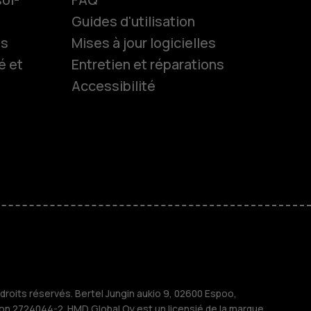
Guides d'utilisation
ls
Mises à jour logicielles
es
é et
Entretien et réparations
Accessibilité
 classiques
s
M
treprises
roits réservés. Bertel Jungin aukio 9, 02600 Espoo,
ion 2724044-2. HMD Global Oy est un licensié de la marque