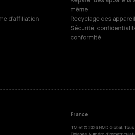
même
 d'affiliation
Recyclage des apparei
Smartphon
Sécurité, confidentialit
conformité
Téléphones
Accessoire
HMD Terra 
Pour les en
France
TM et © 2026 HMD Global. Tous d
Finlande. Numéro d'immatriculat