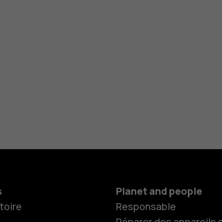
s
Planet and people
toire
Responsable
Réparer des appareils s