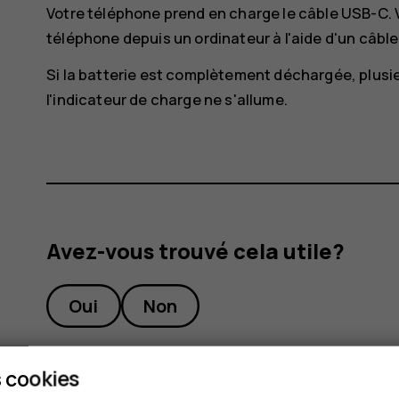
Votre téléphone prend en charge le câble USB-C.
téléphone depuis un ordinateur à l'aide d'un câb
Si la batterie est complètement déchargée, plusi
l'indicateur de charge ne s'allume.
Avez-vous trouvé cela utile?
Oui
Non
 cookies