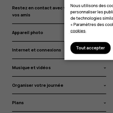
Nous utilisons des coo
Restez en contact avec votre famille et
personnaliser les publi
vos amis
de technologies simil
« Paramètres des cook
cookies
.
Appareil photo
Tout accepter
Internet et connexions
Musique et vidéos
Organiser votre journée
Plans