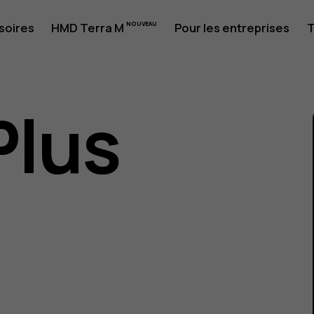
soires
HMD Terra M
Pour les entreprises
T
Plus
eur