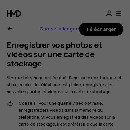
Guide
de
Choisir la langue
Télécharger
l'utilisateur
Enregistrer vos photos et
Nokia
vidéos sur une carte de
stockage
7
Si votre téléphone est équipé d'une carte de stockage et
Plus
si la mémoire du téléphone est pleine, enregistrez les
nouvelles photos et vidéos sur la carte de stockage.
Conseil :
Pour une qualité vidéo optimale,
enregistrez les vidéos dans la mémoire du
téléphone. Si vous enregistrez des vidéos sur la
carte de stockage, il est préférable que la carte