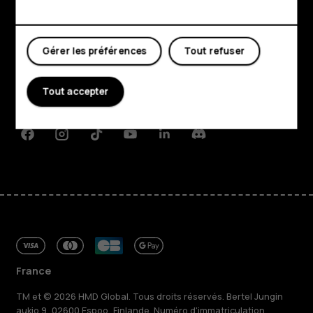
Mon compte
Boutique
Gérer les préférences
Tout refuser
À propos
Planet and people
Tout accepter
Assistance
Facebook
Instagram
Tiktok
Youtube
Linkedin
Discord
France
TM et © 2026 HMD Global. Tous droits réservés. Bertel Jungin
aukio 9, 02600 Espoo, Finlande. Numéro d'immatriculation