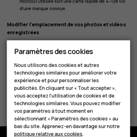
microSD utilisée soit une carte rapide de 4–128 Go
d'une marque connue.
Modifier l'emplacement de vos photos et vidéos
enregistrées
Appuyez sur
Appareil photo
.
Smartphones
Paramètres des cookies
Appuyez sur
>
Paramètres
>
Stockage des
menu
settings
Téléphones classiques
données
.
Nous utilisons des cookies et autres
technologies similaires pour améliorer votre
Accessoires
expérience et pour personnaliser les
HMD Terra M
publicités. En cliquant sur « Tout accepter »,
vous acceptez l’utilisation de cookies et de
Pour les entreprises
technologies similaires. Vous pouvez modifier
Avez-vous trouvé cela utile?
vos paramètres à tout moment en
Tablettes
sélectionnant « Paramètres des cookies » au
Oui
Non
Boutique
bas du site. Apprenez-en davantage sur notre
politique relative aux cookies
.