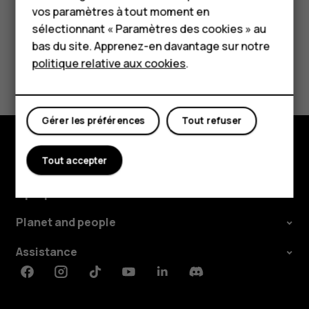
vos paramètres à tout moment en
Tablettes
sélectionnant « Paramètres des cookies » au
Boutique
bas du site. Apprenez-en davantage sur notre
politique relative aux cookies
.
Avez-vous trouvé cela utile?
Mon compte
Oui
Non
Gérer les préférences
Tout refuser
Tout accepter
Boutique
À propos
Planet and people
Assistance
Facebook
Instagram
Tiktok
Youtube
Linkedin
Discord