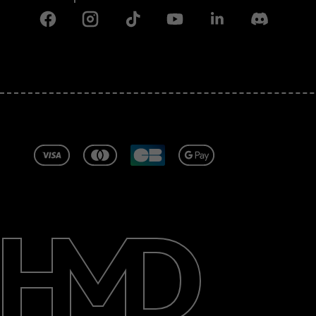
Facebook
Instagram
Tiktok
Youtube
Linkedin
Discord
À propos
Blog
Réparer, réutiliser, recycler
Responsable
Assistance
France