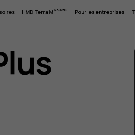
soires
HMD Terra M
Pour les entreprises
T
Plus
eur