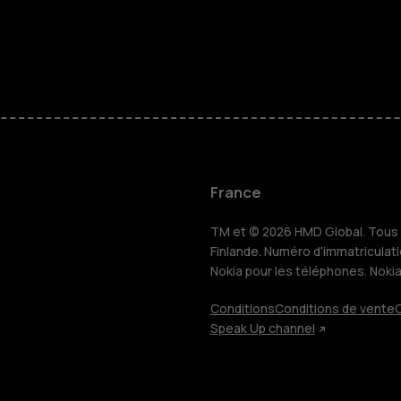
Téléphones
Accessoire
HMD Terra 
Pour les en
France
TM et © 2026 HMD Global. Tous d
Tablettes
Finlande. Numéro d'immatriculat
Nokia pour les téléphones. Noki
Conditions
Conditions de vente
C
Boutique
Speak Up channel