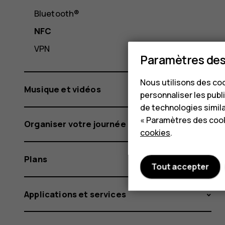
Bluetooth®
NFC
VPN
Paramètres des
Nous utilisons des coo
Musique et vidéos
personnaliser les publi
de technologies simil
« Paramètres des cook
Organiser votre journée
cookies
.
Plans
Tout accepter
Applications et services