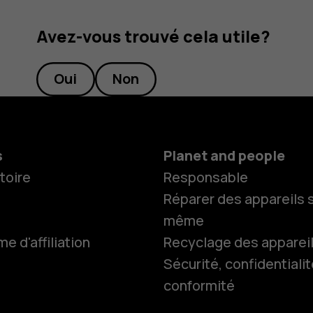
Avez-vous trouvé cela utile?
Oui
Non
s
Planet and people
toire
Responsable
Réparer des appareils s
même
 d'affiliation
Recyclage des apparei
Smartphon
Sécurité, confidentialit
conformité