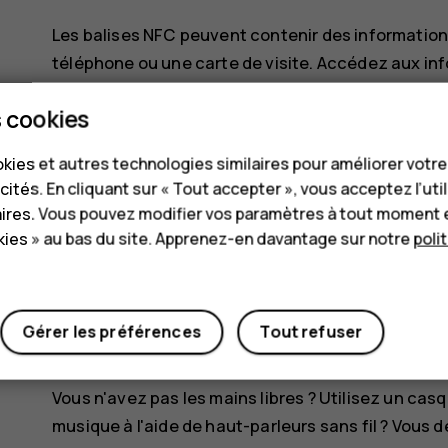
Les balises NFC peuvent contenir des informatio
téléphone ou une carte de visite. Accédez aux in
Pour lire une balise, mettez la balise en contact 
 cookies
Remarque
: Les services et applications de
kies et autres technologies similaires pour améliorer votr
HMD Global ne fournit aucune garantie et 
cités. En cliquant sur « Tout accepter », vous acceptez l’uti
applications ou services, y compris l'assist
aires. Vous pouvez modifier vos paramètres à tout moment 
perte de toute valeur monétaire. La réparat
ies » au bas du site. Apprenez-en davantage sur notre
poli
réinstallation et l'activation des cartes qu
paiement utilisée.
Gérer les préférences
Tout refuser
Se connecter à un accessoire Bluetooth 
Vous n'avez pas les mains libres ? Utilisez un ca
musique à l'aide de haut-parleurs sans fil ? Vous