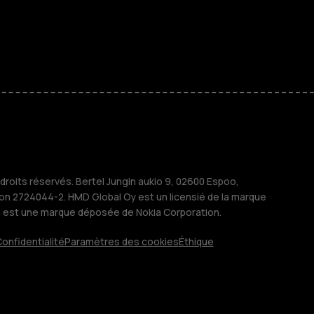
 classiques
s
M
treprises
roits réservés. Bertel Jungin aukio 9, 02600 Espoo,
ion 2724044-2. HMD Global Oy est un licensié de la marque
a est une marque déposée de Nokia Corporation.
onfidentialité
Paramètres des cookies
Éthique