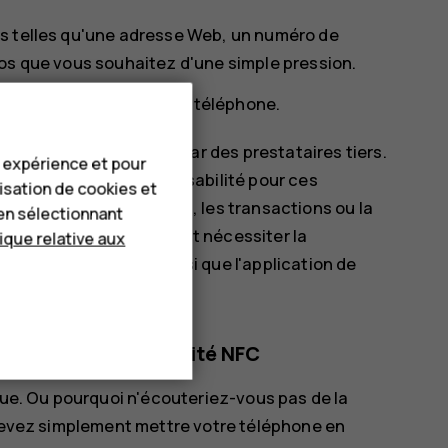
ns telles qu'une adresse Web, un numéro de
fos que vous souhaitez d'une simple pression.
avec la zone NFC de votre téléphone.
 paiement sont fournis par des prestataires tiers.
e expérience et pour
n'assume aucune responsabilité pour ces
lisation de cookies et
ance, les fonctionnalités, les transactions ou la
en sélectionnant
ion de votre appareil peut nécessiter la
tique relative aux
e vous avez ajoutées ainsi que l'application de
avec la fonctionnalité NFC
sque. Ou pourquoi n'écouteriez-vous pas de la
 devez simplement mettre votre téléphone en