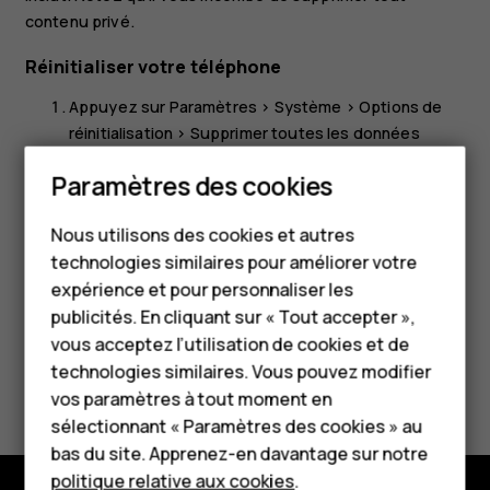
contenu privé.
Réinitialiser votre téléphone
Appuyez sur
Paramètres
>
Système
>
Options de
réinitialisation
>
Supprimer toutes les données
(rétablir la configuration d'usine)
.
Smartphones
Paramètres des cookies
Suivez les instructions affichées sur votre
Téléphones classiques
téléphone.
Nous utilisons des cookies et autres
technologies similaires pour améliorer votre
Accessoires
expérience et pour personnaliser les
HMD Terra M
publicités. En cliquant sur « Tout accepter »,
vous acceptez l’utilisation de cookies et de
Pour les entreprises
technologies similaires. Vous pouvez modifier
Avez-vous trouvé cela utile?
vos paramètres à tout moment en
Tablettes
sélectionnant « Paramètres des cookies » au
Oui
Non
Boutique
bas du site. Apprenez-en davantage sur notre
politique relative aux cookies
.