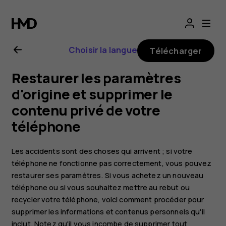
Guide
de
Choisir la langue
Télécharger
l'utilisateur
Restaurer les paramètres
Nokia
d'origine et supprimer le
contenu privé de votre
7
téléphone
Plus
Les accidents sont des choses qui arrivent ; si votre
téléphone ne fonctionne pas correctement, vous pouvez
restaurer ses paramètres. Si vous achetez un nouveau
téléphone ou si vous souhaitez mettre au rebut ou
recycler votre téléphone, voici comment procéder pour
supprimer les informations et contenus personnels qu'il
inclut. Notez qu'il vous incombe de supprimer tout