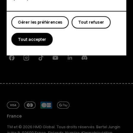
Mon compte
Boutique
Gérer les préférences
Tout refuser
À propos
Planet and people
Tout accepter
Assistance
Facebook
Instagram
Tiktok
Youtube
Linkedin
Discord
France
TM et © 2026 HMD Global. Tous droits réservés. Bertel Jungin
aukio 9, 02600 Espoo, Finlande. Numéro d'immatriculation