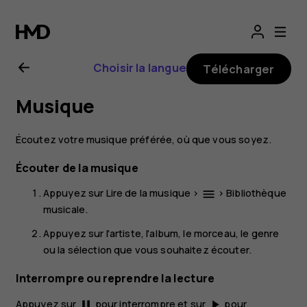
Guide
de
Choisir la langue
Télécharger
l'utilisateur
Musique
Nokia
Écoutez votre musique préférée, où que vous soyez.
7
Écouter de la musique
Plus
Appuyez sur
Lire de la musique
>
>
Bibliothèque
menu
musicale
.
Appuyez sur l'artiste, l'album, le morceau, le genre
ou la sélection que vous souhaitez écouter.
Interrompre ou reprendre la lecture
Appuyez sur
pour interrompre et sur
pour
pause
play_arrow