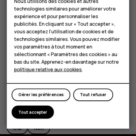
Téléphones classiques
Nous utilisons des cookies et autres
votre ordinateur et que vous souhaitez y accéder sur
technologies similaires pour améliorer votre
Accessoires
votre téléphone, utilisez un câble USB pour synchroniser
expérience et pour personnaliser les
le contenu multimédia entre votre téléphone et
HMD Terra M
publicités. En cliquant sur « Tout accepter »,
l'ordinateur.
vous acceptez l’utilisation de cookies et de
Pour les entreprises
Connectez votre téléphone à un ordinateur
technologies similaires. Vous pouvez modifier
compatible à l'aide d'un câble USB.
vos paramètres à tout moment en
Tablettes
sélectionnant « Paramètres des cookies » au
Dans le gestionnaire de fichiers de votre ordinateur,
Boutique
bas du site. Apprenez-en davantage sur notre
faites glisser et déposez vos chansons et vidéos
politique relative aux cookies
.
sur votre téléphone.
Mon compte
Gérer les préférences
Tout refuser
Avez-vous trouvé cela utile?
Tout accepter
Oui
Non