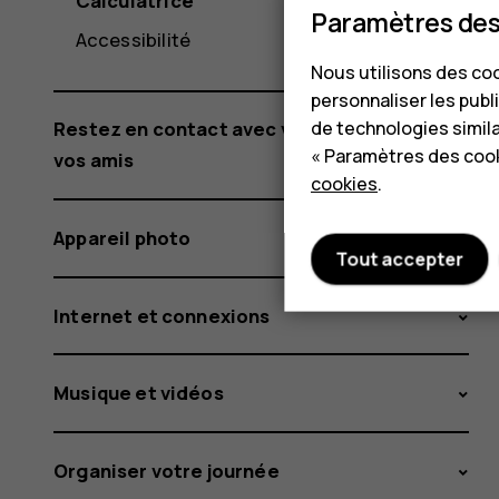
Calculatrice
Paramètres des
Accessibilité
Nous utilisons des coo
personnaliser les publi
de technologies simil
Restez en contact avec votre famille et
« Paramètres des cook
vos amis
cookies
.
Appareil photo
Tout accepter
Internet et connexions
Musique et vidéos
Organiser votre journée