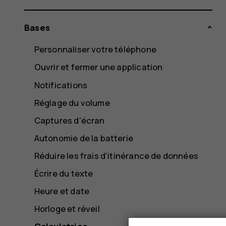
Bases
Personnaliser votre téléphone
Ouvrir et fermer une application
Notifications
Réglage du volume
Captures d'écran
Autonomie de la batterie
Réduire les frais d'itinérance de données
Écrire du texte
Heure et date
Horloge et réveil