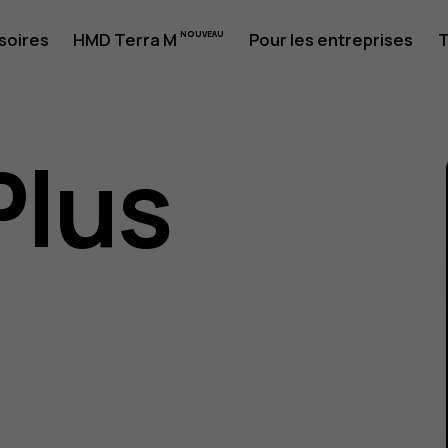
soires
HMD Terra M
Pour les entreprises
T
Plus
eur