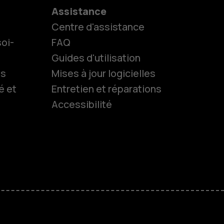
Assistance
Centre d'assistance
oi-
FAQ
Guides d'utilisation
ls
Mises à jour logicielles
es
é et
Entretien et réparations
Accessibilité
 classiques
s
M