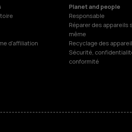
s
Planet and people
toire
Responsable
Réparer des appareils s
même
 d'affiliation
Recyclage des apparei
Smartphon
Sécurité, confidentialit
conformité
Téléphones
Accessoire
HMD Terra 