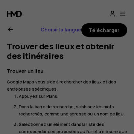
Guide
de
Choisir la langue
Télécharger
l'utilisateur
Trouver des lieux et obtenir
Nokia
des itinéraires
7
Trouver un lieu
Google Maps
vous aide à rechercher des lieux et des
Plus
entreprises spécifiques.
Appuyez sur
Plans
.
Dans la barre de recherche, saisissez les mots
recherchés, comme une adresse ou un nom de lieu.
Sélectionnez un élément dans la liste des
correspondances proposées au fur et à mesure que