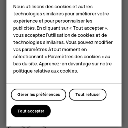
Téléphones classiques
indique le mode de transport, par exemple
. Pour
Nous utilisons des cookies et autres
directions_car
modifier le mode de transport, sélectionnez-en un
technologies similaires pour améliorer votre
Accessoires
nouveau sous la barre de recherche.
expérience et pour personnaliser les
HMD Terra M
publicités. En cliquant sur « Tout accepter »,
Si vous ne souhaitez pas que le point de départ soit
vous acceptez l’utilisation de cookies et de
votre position actuelle, appuyez sur
votre position
,
Pour les entreprises
technologies similaires. Vous pouvez modifier
puis recherchez un nouveau point de départ.
vos paramètres à tout moment en
Tablettes
Appuyez sur
DÉBUT
pour démarrer la navigation.
sélectionnant « Paramètres des cookies » au
Boutique
bas du site. Apprenez-en davantage sur notre
L'itinéraire apparaît sur la carte ainsi que sa durée estimée.
Pour afficher l'itinéraire détaillé, balayez vers le haut
politique relative aux cookies
.
depuis le bas de l'écran.
Mon compte
Gérer les préférences
Tout refuser
Tout accepter
Avez-vous trouvé cela utile?