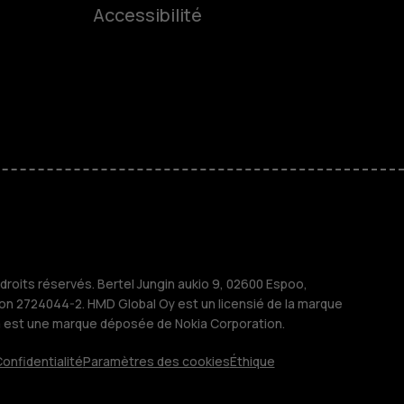
es
Accessibilité
 classiques
s
M
treprises
roits réservés. Bertel Jungin aukio 9, 02600 Espoo,
ion 2724044-2. HMD Global Oy est un licensié de la marque
a est une marque déposée de Nokia Corporation.
onfidentialité
Paramètres des cookies
Éthique