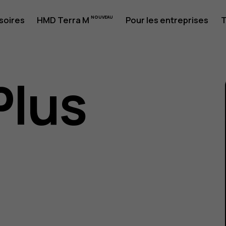
soires
HMD Terra M
Pour les entreprises
T
Plus
eur