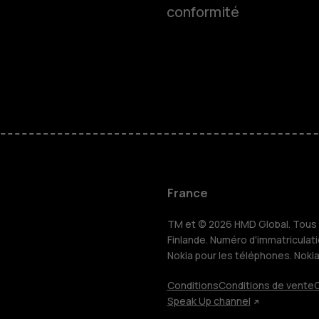
Smartphon
conformité
Téléphones
Accessoire
HMD Terra 
Pour les en
France
TM et © 2026 HMD Global. Tous d
Tablettes
Finlande. Numéro d'immatriculat
Nokia pour les téléphones. Noki
Conditions
Conditions de vente
C
Boutique
Speak Up channel