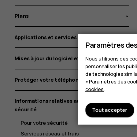
Plans
Applications et services
Paramètres des
Mises à jour du logiciel et sauvegardes
Nous utilisons des coo
personnaliser les publi
de technologies simil
Protéger votre téléphone
« Paramètres des cook
cookies
.
Informations relatives au produit et à la
sécurité
Tout accepter
Pour votre sécurité
Services réseau et frais