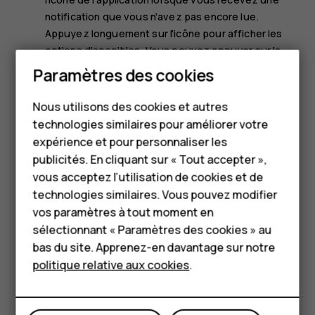
notification que vous n'avez pas encore lue.
Appuyez longuement sur l'icône pour afficher les
options disponibles. Vous pouvez appuyer sur la
Smartphones
notification pour l'ouvrir ou effectuer un balayage
Paramètres des cookies
pour l'ignorer.
Téléphones classiques
Nous utilisons des cookies et autres
Utiliser les icônes de configuration rapide
technologies similaires pour améliorer votre
Accessoires
expérience et pour personnaliser les
HMD Terra M
publicités. En cliquant sur « Tout accepter »,
vous acceptez l’utilisation de cookies et de
Pour les entreprises
technologies similaires. Vous pouvez modifier
vos paramètres à tout moment en
Tablettes
sélectionnant « Paramètres des cookies » au
Boutique
bas du site. Apprenez-en davantage sur notre
Pour activer les fonctionnalités, appuyez sur les icônes
politique relative aux cookies
.
de configuration rapide dans le panneau Notifications.
Mon compte
Pour afficher plus d'icônes, faites glisser le menu vers le
bas.