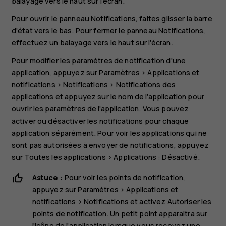
balayage vers le haut sur l'écran.
Pour ouvrir le panneau Notifications, faites glisser la barre
d'état vers le bas. Pour fermer le panneau Notifications,
effectuez un balayage vers le haut sur l'écran.
Pour modifier les paramètres de notification d'une
application, appuyez sur
Paramètres
>
Applications et
notifications
>
Notifications
>
Notifications des
applications
et appuyez sur le nom de l'application pour
ouvrir les paramètres de l'application. Vous pouvez
activer ou désactiver les notifications pour chaque
application séparément. Pour voir les applications qui ne
sont pas autorisées à envoyer de notifications, appuyez
sur
Toutes les applications
>
Applications : Désactivé
.
Astuce :
Pour voir les points de notification,
appuyez sur
Paramètres
>
Applications et
notifications
>
Notifications
et activez
Autoriser les
points de notification
. Un petit point apparaitra sur
l'icône de l'application lorsque vous recevez une