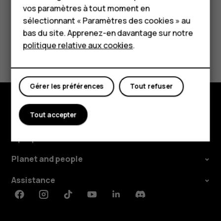
vos paramètres à tout moment en
Tablettes
sélectionnant « Paramètres des cookies » au
Boutique
bas du site. Apprenez-en davantage sur notre
politique relative aux cookies
.
Avez-vous trouvé cela utile?
Mon compte
Oui
Non
Gérer les préférences
Tout refuser
Tout accepter
Boutique
À propos
Planet and people
Assistance
Facebook
Instagram
Tiktok
Youtube
Linkedin
Discord