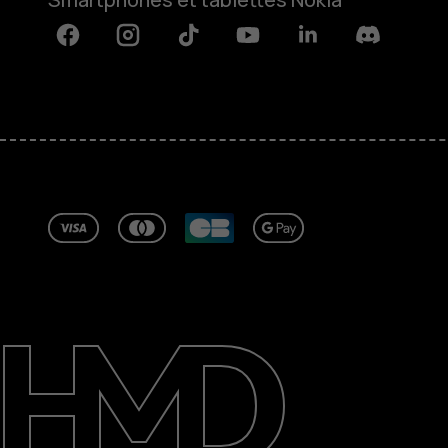
Facebook
Instagram
Tiktok
Youtube
Linkedin
Discord
À propos
Blog
Réparer, réutiliser, recycler
Responsable
Assistance
France