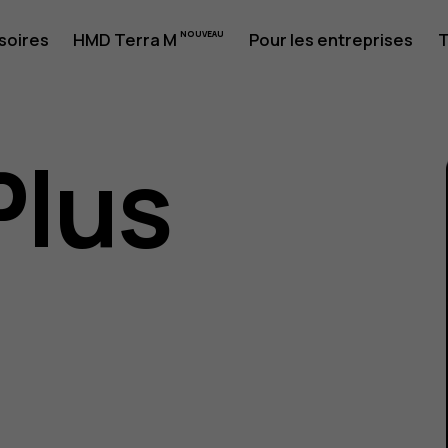
soires
HMD Terra M
Pour les entreprises
T
Plus
eur