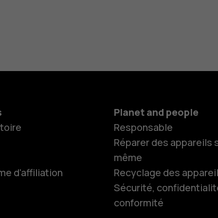
s
Planet and people
toire
Responsable
Réparer des appareils s
même
 d'affiliation
Recyclage des apparei
Smartphon
Sécurité, confidentialit
conformité