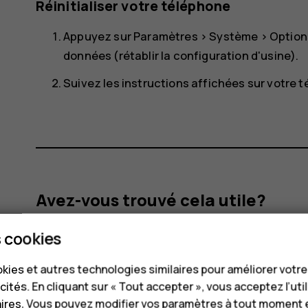
Réinitialiser votre téléphone
Appuyez sur
Paramètres
>
Système
>
Options
données (rétablir la configuration d'usine)
.
Suivez les instructions affichées sur votre 
Avez-vous trouvé cela utile?
 cookies
Oui
Non
kies et autres technologies similaires pour améliorer votr
cités. En cliquant sur « Tout accepter », vous acceptez l’uti
aires. Vous pouvez modifier vos paramètres à tout moment 