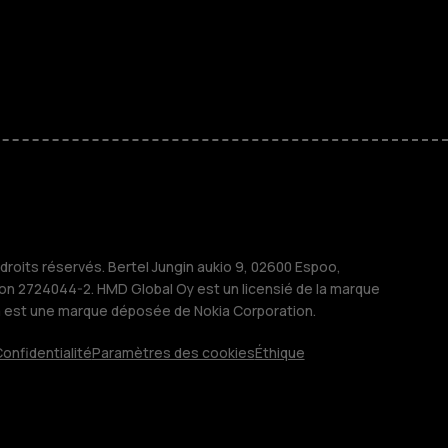
 classiques
s
M
treprises
roits réservés. Bertel Jungin aukio 9, 02600 Espoo,
ion 2724044-2. HMD Global Oy est un licensié de la marque
a est une marque déposée de Nokia Corporation.
onfidentialité
Paramètres des cookies
Éthique