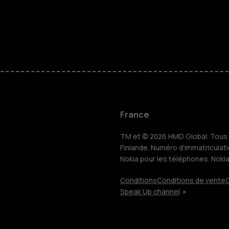
Téléphones
Accessoire
HMD Terra 
Pour les en
France
TM et © 2026 HMD Global. Tous d
Tablettes
Finlande. Numéro d'immatriculat
Nokia pour les téléphones. Noki
Conditions
Conditions de vente
C
Boutique
Speak Up channel